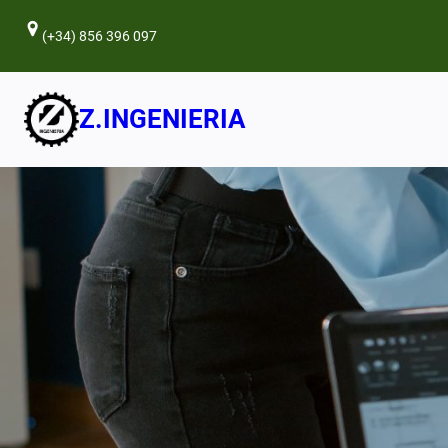
Saltar
(+34) 856 396 097
al
contenido
Z.INGENIERIA