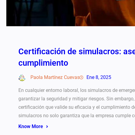
Certificación de simulacros: as
cumplimiento
Paola Martínez Cuevas
Ene 8, 2025
En cualquier entorno laboral, los simulacros de emerg
garantizar la seguridad y mitigar riesgos. Sin embargo
certificación que valide su eficacia y el cumplimiento d
simulacros no solo garantiza que la empresa cumple c
Know More