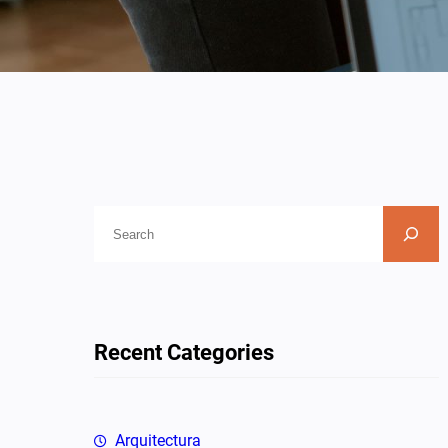
B
u
s
c
a
Recent Categories
r
Arquitectura