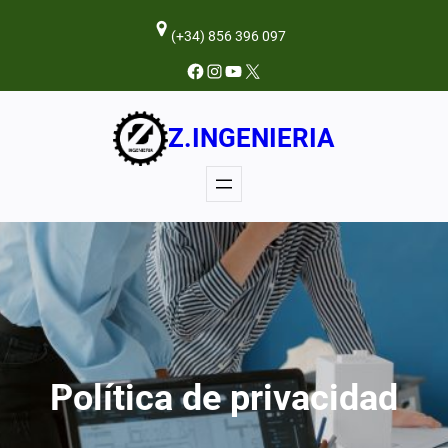
Saltar
(+34) 856 396 097
al
contenido
Facebook
Instagram
YouTube
X
Z.INGENIERIA
Política de privacidad